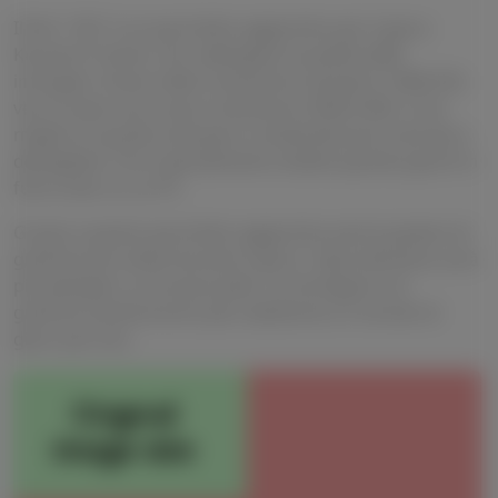
Il DLC "HD" è un pacchetto aggiuntivo per il gioco
Kunoichi Trainer che raddoppia la qualità delle
immagini. Invece della risoluzione standard 1280x720,
verrà usata una nuova risoluzione 2560x1400, il che
migliora la grafica del gioco rendendola più colorata e
dettagliata. Ciò è specialmente visibile quando giochi in
full-screen su un PC.
Grazie a questo pacchetto aggiuntivo potrai godere di
grafiche più vivide durante il gioco. Ogni elemento avrà
più dettagli e curve più pulite. Le immagine e le
grafiche sembreranno più realistiche e il mondo di
gioco più vivo.