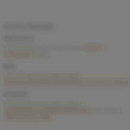
Come scaricare
Win/Linux
Inserisci il file HDA.rpa nella cartella
Kunoichi
Trainer/game
folder
Mac
Inserisci il file Hd.rpa nella cartella
KunoichiTrainer.app/Contents/Resources/autorun/game
Android
Inserisci il file HD.rpa nella cartella
Android/data/com.dinaki.kt/files/game
. Se la cartella
game
non c'è, creala.