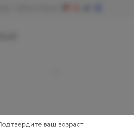
евод
Кабинет Патрона
loud
Подтвердите ваш возраст