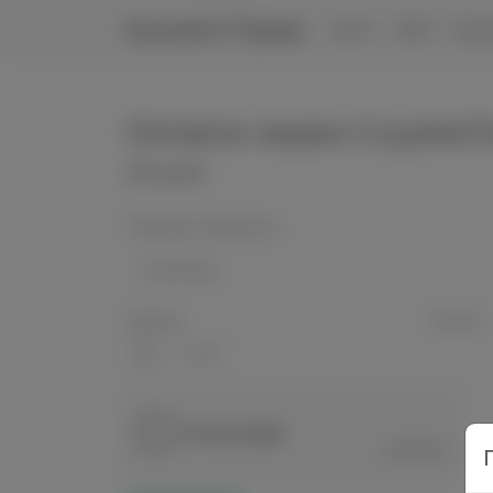
Kunoichi Trainer
Блог
Wiki
Пер
Оплата через CryptoC
Chunin
Период подписки
Сумма
Email
$