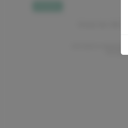
Оплатить
Об игре
Блог
Wiki
Пр
Сайт является неофициальны
Все персон