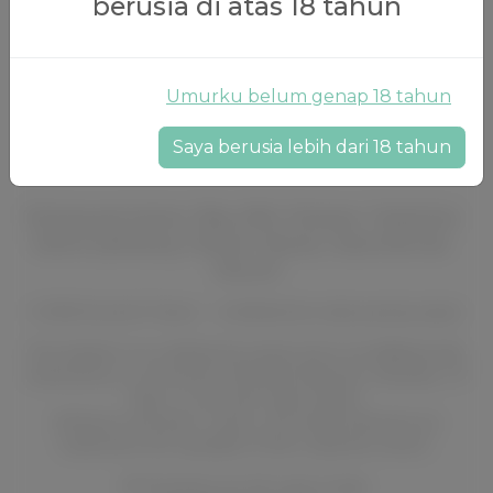
berusia di atas 18 tahun
Subscribe to support us and access this exclusive
content.
Mendukung
Umurku belum genap 18 tahun
Already subscribed?
Log in
Saya berusia lebih dari 18 tahun
Tentang permainan
Blog
Wiki
Panduan
Terjemhan
Kantor pelindung
Patreon
Boosty
Subscribe Star
Discord
© 2026 Kunoichi Trainer — Unofficial fan-made parody project.
This website is an unofficial fan project and is not affiliated with,
endorsed by, or connected to Masashi Kishimoto, Shueisha, TV
Tokyo, or any other rights holders.
All Naruto characters, names, and related elements are
trademarks and copyrights of their respective owners.
All characters are 18+ years of age.