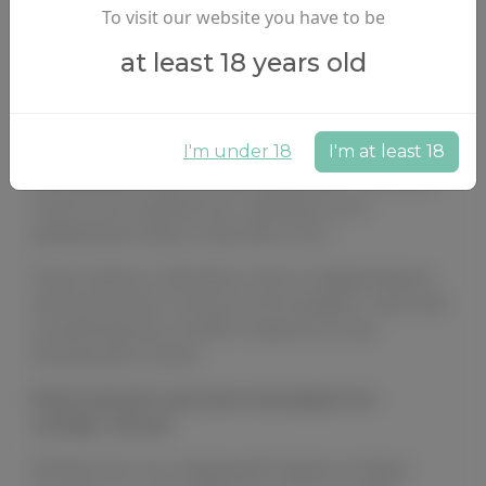
version goes live.
To visit our website you have to be
Thank you for waiting for this update. The finale of
at least 18 years old
Hinata’s route is almost here!
Приветствую, шиноби!
I'm under 18
I'm at least 18
Обновление практически завершено. Осталось
только чуть доработать перевод после
добавления новых событий в читы.
Также завтра я обновлю список поддержавших
игроков в игре. Если вы хотите увидеть своё имя
в новой версии, успейте подписаться до
обновления списка!
Релиз раннего доступа планируется в
четверг, 28 мая.
Devlog-поста на следующей неделе не будет,