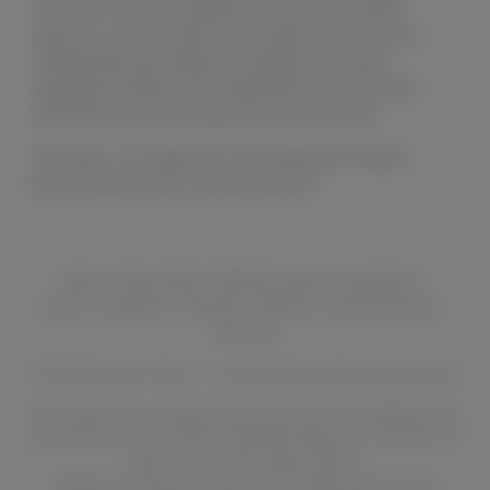
потому что за это время мы уже не успеем
сделать что-то новое для отдельного отчёта.
Следующие дни будут посвящены релизу,
проверке сборки и исправлению возможных
проблем после выхода раннего доступа.
Спасибо, что ждали это обновление. Финал
ветки Хинаты уже совсем близко!
About
Blog
Wiki
Walkthrough
Translation
Patron rewards
Patreon
Boosty
Subscribe Star
Discord
© 2026 Kunoichi Trainer — Unofficial fan-made parody project.
This website is an unofficial fan project and is not affiliated with,
endorsed by, or connected to Masashi Kishimoto, Shueisha, TV
Tokyo, or any other rights holders.
All Naruto characters, names, and related elements are